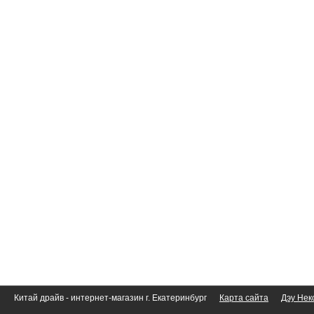
Китай драйв - интернет-магазин г. Екатеринбург
Карта сайта
Дэу Нек