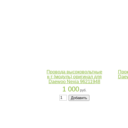
Провода высоковольтные
Про
к-т (модуль) оригинал для
Dae
Daewoo Nexia 96211948
1 000
руб.