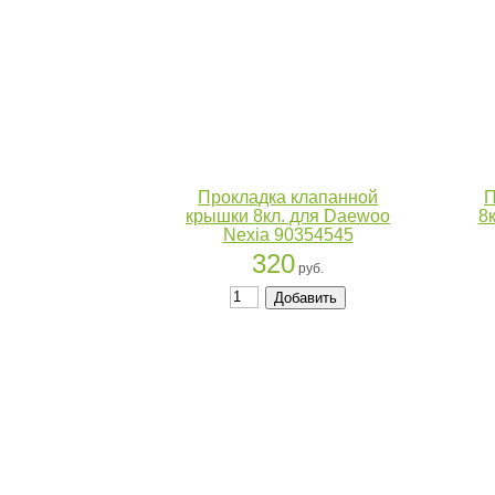
Прокладка клапанной
П
крышки 8кл. для Daewoo
8
Nexia 90354545
320
руб.