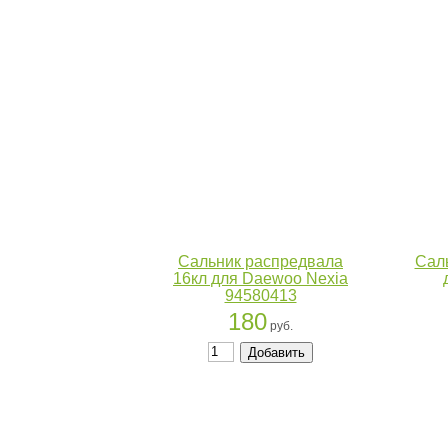
Сальник распредвала
Сал
16кл для Daewoo Nexia
94580413
180
руб.