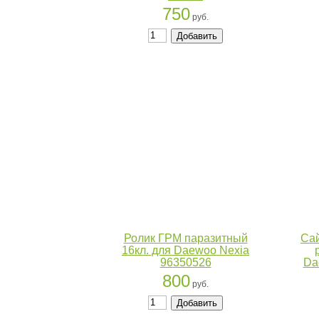
750
руб.
Ролик ГРМ паразитный
Сай
16кл. для Daewoo Nexia
96350526
Da
800
руб.