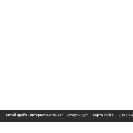
Китай драйв - интернет-магазин г. Екатеринбург
Карта сайта
Дэу Нек