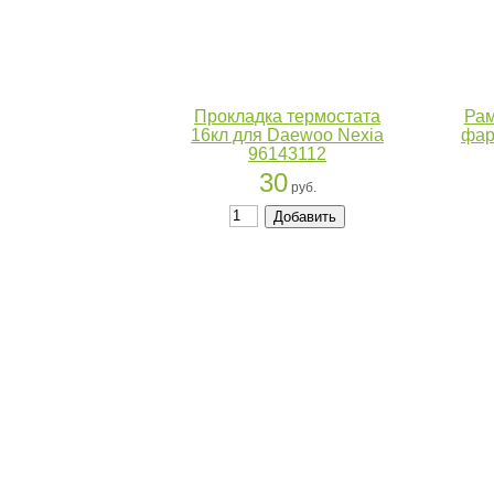
Прокладка термостата
Рам
16кл для Daewoo Nexia
фар
96143112
30
руб.