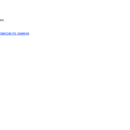
кл.
рвисом по замене