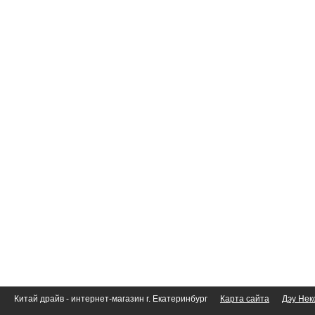
Китай драйв - интернет-магазин г. Екатеринбург
Карта сайта
Дэу Нек