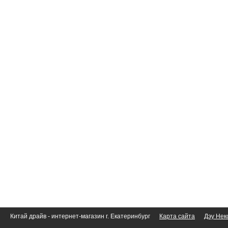
Китай драйв - интернет-магазин г. Екатеринбург
Карта сайта
Дэу Нек