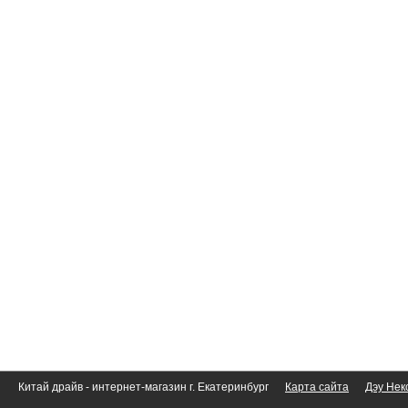
Китай драйв - интернет-магазин г. Екатеринбург
Карта сайта
Дэу Нек