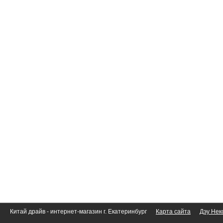
Китай драйв - интернет-магазин г. Екатеринбург
Карта сайта
Дэу Нек