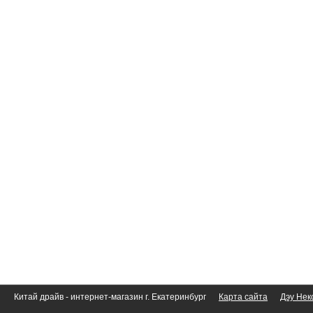
Китай драйв - интернет-магазин г. Екатеринбург
Карта сайта
Дэу Нек