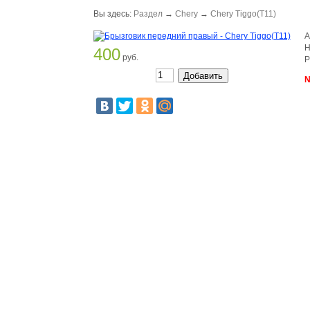
Вы здесь:
Раздел
→
Chery
→
Chery Tiggo(T11)
А
Н
400
руб.
Р
N