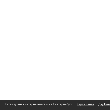
Китай драйв - интернет-магазин г. Екатеринбург
Карта сайта
Дэу Нек