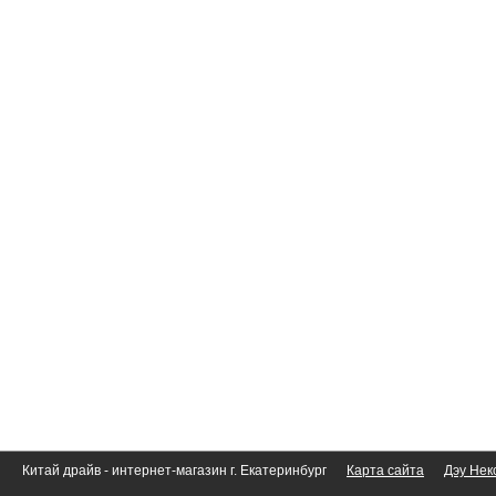
Китай драйв - интернет-магазин г. Екатеринбург
Карта сайта
Дэу Нек